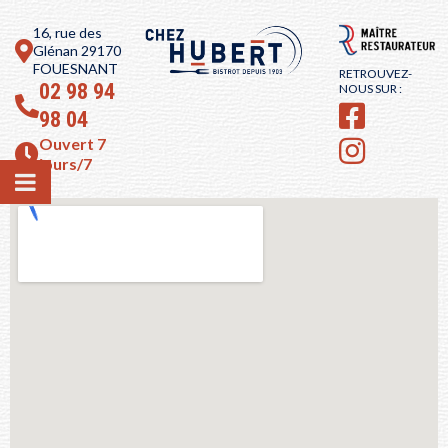
16, rue des
Glénan 29170
FOUESNANT
RETROUVEZ-
02 98 94
NOUS SUR :
98 04
Ouvert 7
jours/7